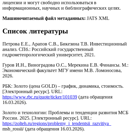
лицензии и могут свободно использоваться в
информационных, научных и библиографических целях.
Машиночитаемый файл метаданных:
JATS XML
Список литературы
Петрова Е.Е., Арапов С.В., Бикезина Т.В. Инвестиционный
анализ. СПб.: Российский государственный
гидрометеорологический университет, 2021.
Гуров И.Н., Виноградова О.С., Мерекина Е.В. Финансы. М.:
Экономический факультет МГУ имени М.В. Ломоносова,
2026.
РБК: Золото (цена GOLD) – график, динамика, стоимость.
[Электронный ресурс]. URL:
https://www.rbc.ru/quote/ticker/101039
(дата обращения
16.03.2026).
Золото и технологии: Проблемы и тенденции развития МСБ
России. 2025. [Электронный ресурс]. URL:
https://zolteh.ru/regions/problemy_i_tendentsii_razvitiya_
msb_rossii/ (дата обращения 16.03.2026).