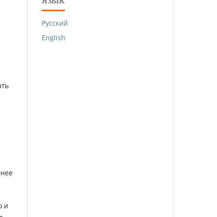
ЯЗЫК
з
Русский
English
ать
анее
о и