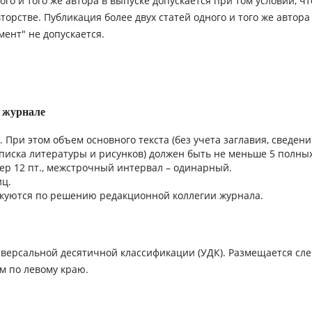
ого и того же автора в выпуске допускается при том условии, чт
орстве. Публикация более двух статей одного и того же автора
ент" не допускается.
в журнале
При этом объем основного текста (без учета заглавия, сведен
списка литературы и рисунков) должен быть не меньше 5 полны
ер 12 пт., межстрочный интервал – одинарный.
иц.
икуются по решению редакционной коллегии журнала.
иверсальной десятичной классификации (УДК). Размещается сле
м по левому краю.