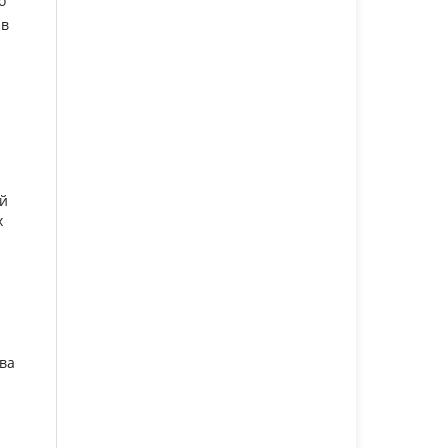
о
 в
ий
х
ва