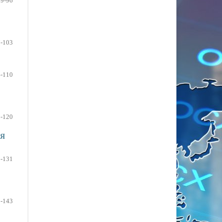
89-96
-103
-110
-120
ИЯ
-131
-143