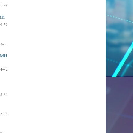
31-38
ИИ
39-52
53-63
ЫМИ
64-72
73-81
82-88