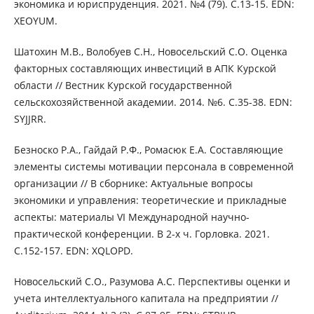
экономика и юриспруденция. 2021. №4 (79). С.13-15. EDN:
XEOYUM.
Шатохин М.В., Волобуев С.Н., Новосельский С.О. Оценка
факторных составляющих инвестиций в АПК Курской
области // Вестник Курской государственной
сельскохозяйственной академии. 2014. №6. С.35-38. EDN:
SYJJRR.
Безноско Р.А., Гайдай Р.Ф., Ромасюк Е.А. Составляющие
элементы системы мотивации персонала в современной
организации // В сборнике: Актуальные вопросы
экономики и управления: теоретические и прикладные
аспекты: материалы VI Международной научно-
практической конференции. В 2-х ч. Горловка. 2021.
С.152-157. EDN: XQLOPD.
Новосельский С.О., Разумова А.С. Перспективы оценки и
учета интеллектуального капитала на предприятии //