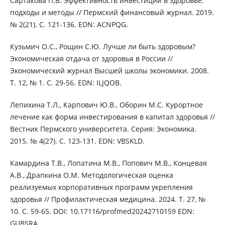
Сартакова П.В. Эффективность инвестиций в здоровье:
подходы и методы // Пермский финансовый журнал. 2019.
№ 2(21). С. 121-136. EDN: ACNPQG.
Кузьмич О.С., Рощин С.Ю. Лучше ли быть здоровым?
Экономическая отдача от здоровья в России //
Экономический журнал Высшей школы экономики. 2008.
Т. 12, № 1. С. 29-56. EDN: ILJQOB.
Лепихина Т.Л., Карпович Ю.В., Оборин М.С. Курортное
лечение как форма инвестирования в капитал здоровья //
Вестник Пермского университета. Серия: Экономика.
2015. № 4(27). С. 123-131. EDN: VBSKLD.
Камардина Т.В., Лопатина М.В., Попович М.В., Концевая
А.В., Драпкина О.М. Методологическая оценка
реализуемых корпоративных программ укрепления
здоровья // Профилактическая медицина. 2024. Т. 27, №
10. С. 59-65. DOI: 10.17116/profmed20242710159 EDN:
GUBSRA.