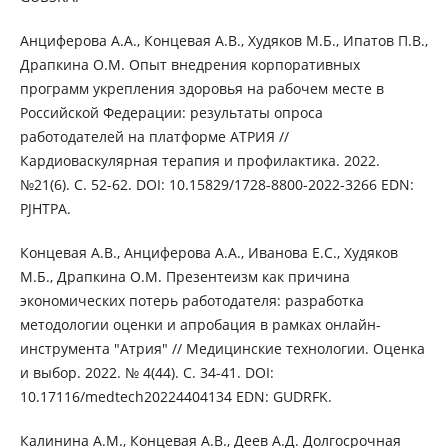
Анциферова А.А., Концевая А.В., Худяков М.Б., Ипатов П.В.,
Драпкина О.М. Опыт внедрения корпоративных
программ укрепления здоровья на рабочем месте в
Российской Федерации: результаты опроса
работодателей на платформе АТРИЯ //
Кардиоваскулярная терапия и профилактика. 2022.
№21(6). С. 52-62. DOI: 10.15829/1728-8800-2022-3266 EDN:
PJHTPA.
Концевая А.В., Анциферова А.А., Иванова Е.С., Худяков
М.Б., Драпкина О.М. Презентеизм как причина
экономических потерь работодателя: разработка
методологии оценки и апробация в рамках онлайн-
инструмента "Атрия" // Медицинские технологии. Оценка
и выбор. 2022. № 4(44). С. 34-41. DOI:
10.17116/medtech20224404134 EDN: GUDRFK.
Калинина А.М., Концевая А.В., Деев А.Д. Долгосрочная