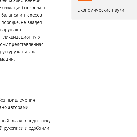
оей хозяйственной
иквидация) позволяют
Экономические науки
 баланса интересов
 порядке, не владея
 нарушают
ют ликвидационную
тому представленная
руктуру капитала
рмации.
без привлечения
ано авторами.
ный вклад в подготовку
ей рукописи и одобрили