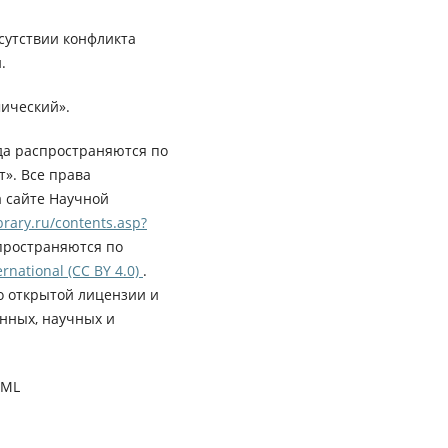
сутствии конфликта
.
ический».
да распространяются по
». Все права
а сайте Научной
rary.ru/contents.asp?
пространяются по
rnational (CC BY 4.0)
.
о открытой лицензии и
нных, научных и
XML