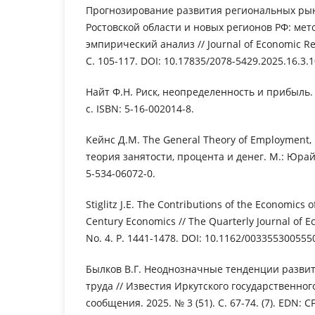
Прогнозирование развития региональных рын
Ростовской области и новых регионов РФ: мет
эмпирический анализ // Journal of Economic Regu
С. 105-117. DOI: 10.17835/2078-5429.2025.16.3.
Найт Ф.Н. Риск, неопределенность и прибыль. 
с. ISBN: 5-16-002014-8.
Кейнс Д.М. The General Theory of Employment,
теория занятости, процента и денег. М.: Юрайт,
5-534-06072-0.
Stiglitz J.E. The Contributions of the Economics 
Century Economics // The Quarterly Journal of Ec
No. 4. P. 1441-1478. DOI: 10.1162/00335530055
Былков В.Г. Неоднозначные тенденции разви
труда // Известия Иркутского государственног
сообщения. 2025. № 3 (51). С. 67-74. (7). EDN: C