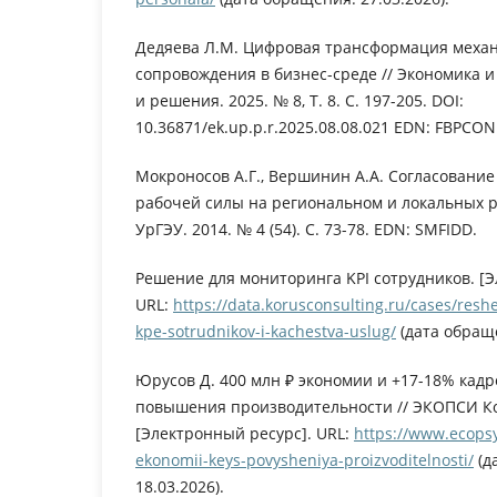
Дедяева Л.М. Цифровая трансформация механ
сопровождения в бизнес-среде // Экономика 
и решения. 2025. № 8, Т. 8. С. 197-205. DOI:
10.36871/ek.up.p.r.2025.08.08.021 EDN: FBPCON
Мокроносов А.Г., Вершинин А.А. Согласовани
рабочей силы на региональном и локальных р
УрГЭУ. 2014. № 4 (54). С. 73-78. EDN: SMFIDD.
Решение для мониторинга KPI сотрудников. [Э
URL:
https://data.korusconsulting.ru/cases/resh
kpe-sotrudnikov-i-kachestva-uslug/
(дата обраще
Юрусов Д. 400 млн ₽ экономии и +17-18% кадр
повышения производительности // ЭКОПСИ Ко
[Электронный ресурс]. URL:
https://www.ecopsy
ekonomii-keys-povysheniya-proizvoditelnosti/
(д
18.03.2026).