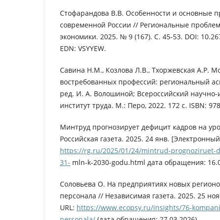
Стофарандова В.В. Особенности и основные п
современной России // Региональные пробле
экономики. 2025. № 9 (167). С. 45-53. DOI: 10.
EDN: VSYYEW.
Савина Н.М., Козлова Л.В., Тхоржевская А.Р. 
востребованных профессий: региональный асп
ред. И. А. Волошиной; Всероссийский научно
институт труда. М.: Перо, 2022. 172 с. ISBN: 97
Минтруд прогнозирует дефицит кадров на уровн
Российская газета. 2025. 24 янв. [Электронный
https://rg.ru/2025/01/24/mintrud-prognoziruet-d
31-
mln-k-2030-godu.html дата обращения: 16.0
Соловьева О. На предприятиях новых регионо
персонала // Независимая газета. 2025. 25 но
URL:
https://www.ecopsy.ru/insights/76-kompaniy
personala/
(дата обращения: 27.03.2026).