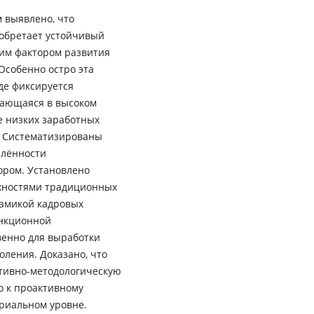
 выявлено, что
обретает устойчивый
им фактором развития
Особенно остро эта
де фиксируется
жающаяся в высоком
е низких заработных
. Систематизированы
елённости
ором. Установлено
жностями традиционных
амикой кадровых
анкционной
венно для выработки
оления. Доказано, что
тивно-методологическую
о к проактивному
риальном уровне.