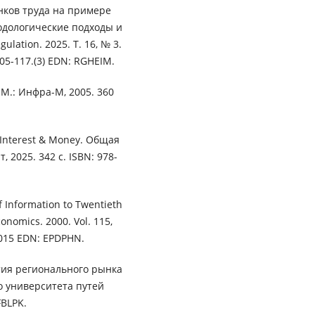
ков труда на примере
одологические подходы и
lation. 2025. Т. 16, № 3.
105-117.(3) EDN: RGHEIM.
М.: Инфра-М, 2005. 360
 Interest & Money. Общая
 2025. 342 с. ISBN: 978-
of Information to Twentieth
onomics. 2000. Vol. 115,
5015 EDN: EPDPHN.
тия регионального рынка
о университета путей
FBLPK.