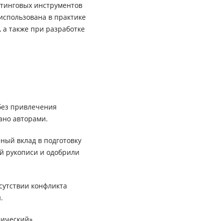
лтинговых инструментов
использована в практике
 а также при разработке
без привлечения
ано авторами.
ный вклад в подготовку
ей рукописи и одобрили
сутствии конфликта
.
ический».