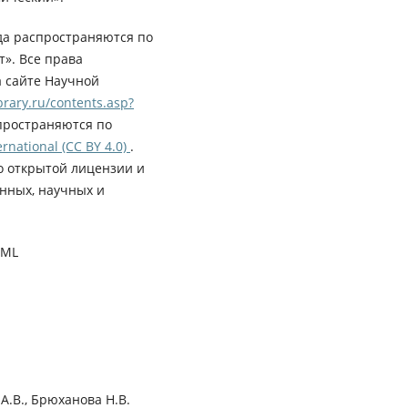
да распространяются по
». Все права
а сайте Научной
rary.ru/contents.asp?
пространяются по
rnational (CC BY 4.0)
.
о открытой лицензии и
нных, научных и
XML
 А.В., Брюханова Н.В.