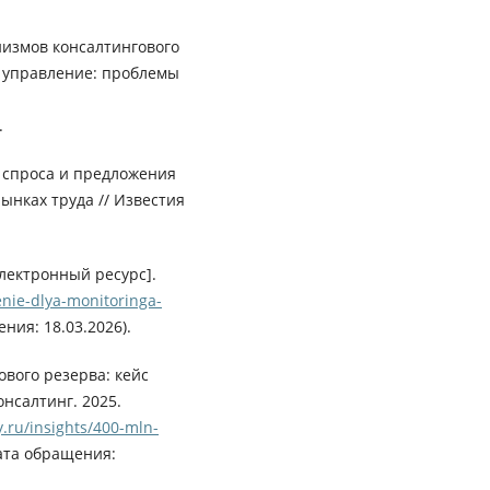
измов консалтингового
и управление: проблемы
.
е спроса и предложения
ынках труда // Известия
лектронный ресурс].
enie-dlya-monitoringa-
ния: 18.03.2026).
ового резерва: кейс
нсалтинг. 2025.
.ru/insights/400-mln-
ата обращения: