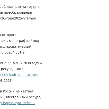
роблемы рынка труда в
мы преобразования
26726/rppe2025v9fampo
Мониторинг
ект: монография / под
-исследовательский
8-5-00204-301-9.
е 3,1 млн к 2030 году //
 ресурс]. URL:
eficit-kadrov-na-urovne-
3.2026).
в России не хватает
яб. [Электронный ресурс].
-ispytyvayut-defitsit-