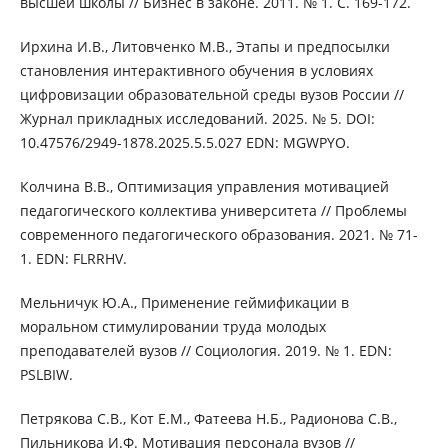
высшей школы // Бизнес в законе. 2011. № 1. С. 169-172.
Ирхина И.В., Литовченко М.В., Этапы и предпосылки
становления интерактивного обучения в условиях
цифровизации образовательной среды вузов России //
Журнал прикладных исследований. 2025. № 5. DOI:
10.47576/2949-1878.2025.5.5.027 EDN: MGWPYO.
Колчина В.В., Оптимизация управления мотивацией
педагогического коллектива университета // Проблемы
современного педагогического образования. 2021. № 71-
1. EDN: FLRRHV.
Мельничук Ю.А., Применение геймификации в
моральном стимулировании труда молодых
преподавателей вузов // Социология. 2019. № 1. EDN:
PSLBIW.
Петрякова С.В., Кот Е.М., Фатеева Н.Б., Радионова С.В.,
Пильникова И.Ф. Мотивация персонала вузов //