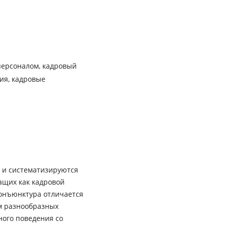
персоналом, кадровый
ия, кадровые
 и систематизируются
ащих как кадровой
онъюнктура отличается
м разнообразных
ного поведения со