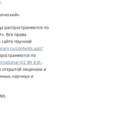
.
ический».
да распространяются по
». Все права
а сайте Научной
rary.ru/contents.asp?
пространяются по
rnational (CC BY 4.0)
.
о открытой лицензии и
нных, научных и
XML