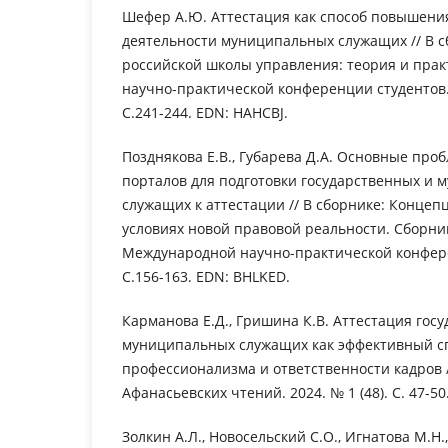
Шефер А.Ю. Аттестация как способ повышени
деятельности муниципальных служащих // В с
российской школы управления: теория и пра
научно-практической конференции студентов.
С.241-244. EDN: HAHCBJ.
Позднякова Е.В., Губарева Д.А. Основные пр
порталов для подготовки государственных и
служащих к аттестации // В сборнике: Концеп
условиях новой правовой реальности. Сборник
Международной научно-практической конфере
С.156-163. EDN: BHLKED.
Карманова Е.Д., Гришина К.В. Аттестация гос
муниципальных служащих как эффективный с
профессионализма и ответственности кадров 
Афанасьевских чтений. 2024. № 1 (48). С. 47-50
Золкин А.Л., Новосельский С.О., Игнатова М.Н.,