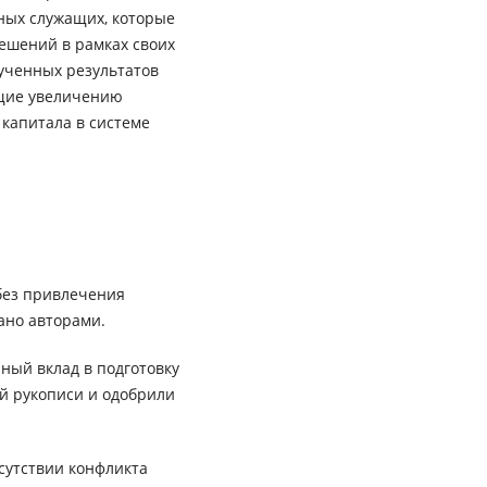
ых служащих, которые
ешений в рамках своих
лученных результатов
щие увеличению
 капитала в системе
без привлечения
ано авторами.
ный вклад в подготовку
ей рукописи и одобрили
сутствии конфликта