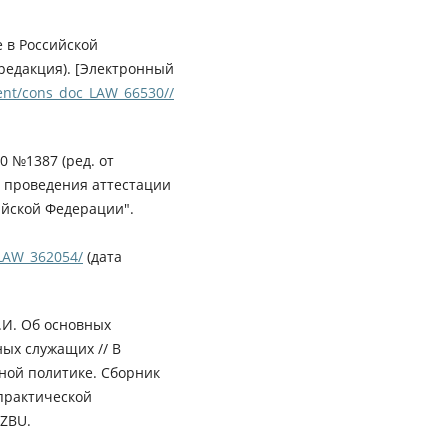
 в Российской
редакция). [Электронный
ent/cons_doc_LAW_66530//
0 №1387 (ред. от
и проведения аттестации
ийской Федерации".
_LAW_362054/
(дата
.И. Об основных
ых служащих // В
нной политике. Сборник
практической
RZBU.