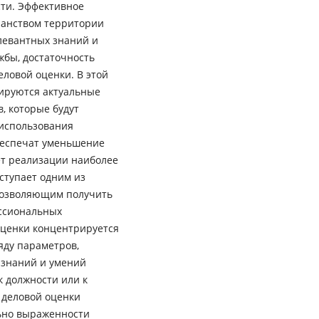
ти. Эффективное
ранством территории
левантных знаний и
жбы, достаточность
еловой оценки. В этой
ируются актуальные
, которые будут
использования
обеспечат уменьшение
ет реализации наиболее
ступает одним из
 позволяющим получить
ссиональных
оценки концентрируется
яду параметров,
 знаний и умений
 должности или к
 деловой оценки
ьно выраженности