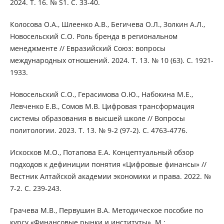
2024. Т. 16. № S1. С. 33-40.
Колосова О.А., Шлеенко А.В., Бегичева О.Л., Золкин А.Л.,
Новосельский С.О. Роль бренда в региональном
менеджменте // Евразийский Союз: вопросы
международных отношений. 2024. Т. 13. № 10 (63). С. 1921-
1933.
Новосельский С.О., Герасимова О.Ю., Набокина М.Е.,
Левченко Е.В., Сомов М.В. Цифровая трансформация
системы образования в высшей школе // Вопросы
политологии. 2023. Т. 13. № 9-2 (97-2). С. 4763-4776.
Искосков М.О., Потапова Е.А. Концептуальный обзор
подходов к дефиниции понятия «Цифровые финансы» //
Вестник Алтайской академии экономики и права. 2022. №
7-2. С. 239-243.
Грачева М.В., Первушин В.А. Методическое пособие по
курсу «Финансовые рынки и институты». М.: