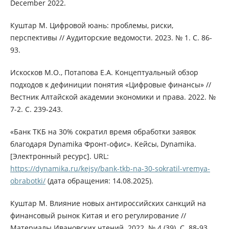
December 2022.
Куштар М. Цифровой юань: проблемы, риски,
перспективы // Аудиторские ведомости. 2023. № 1. С. 86-
93.
Искосков М.О., Потапова Е.А. Концептуальный обзор
подходов к дефиниции понятия «Цифровые финансы» //
Вестник Алтайской академии экономики и права. 2022. №
7-2. С. 239-243.
«Банк ТКБ на 30% сократил время обработки заявок
благодаря Dynamika Фронт-офис». Кейсы, Dynamika.
[Электронный ресурс]. URL:
https://dynamika.ru/kejsy/bank-tkb-na-30-sokratil-vremya-
obrabotki/
(дата обращения: 14.08.2025).
Куштар М. Влияние новых антироссийских санкций на
финансовый рынок Китая и его регулирование //
Материалы Ивановских чтений. 2022. № 4 (39). С. 88-93.