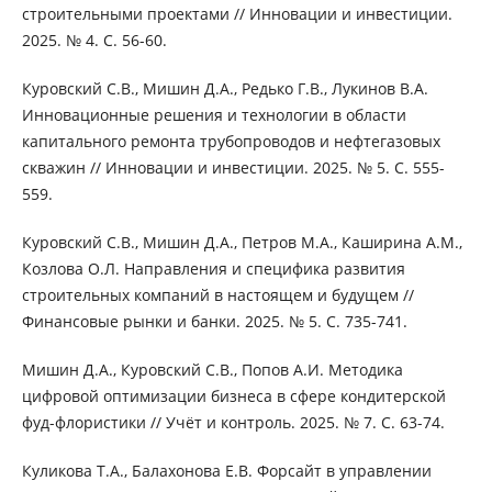
строительными проектами // Инновации и инвестиции.
2025. № 4. С. 56-60.
Куровский С.В., Мишин Д.А., Редько Г.В., Лукинов В.А.
Инновационные решения и технологии в области
капитального ремонта трубопроводов и нефтегазовых
скважин // Инновации и инвестиции. 2025. № 5. С. 555-
559.
Куровский С.В., Мишин Д.А., Петров М.А., Каширина А.М.,
Козлова О.Л. Направления и специфика развития
строительных компаний в настоящем и будущем //
Финансовые рынки и банки. 2025. № 5. С. 735-741.
Мишин Д.А., Куровский С.В., Попов А.И. Методика
цифровой оптимизации бизнеса в сфере кондитерской
фуд-флористики // Учёт и контроль. 2025. № 7. С. 63-74.
Куликова Т.А., Балахонова Е.В. Форсайт в управлении