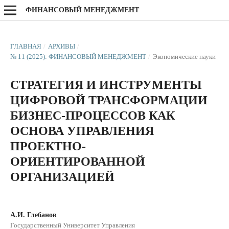
ФИНАНСОВЫЙ МЕНЕДЖМЕНТ
ГЛАВНАЯ
/
АРХИВЫ
/
№ 11 (2025): ФИНАНСОВЫЙ МЕНЕДЖМЕНТ
/
Экономические науки
СТРАТЕГИЯ И ИНСТРУМЕНТЫ
ЦИФРОВОЙ ТРАНСФОРМАЦИИ
БИЗНЕС-ПРОЦЕССОВ КАК
ОСНОВА УПРАВЛЕНИЯ
ПРОЕКТНО-
ОРИЕНТИРОВАННОЙ
ОРГАНИЗАЦИЕЙ
А.И. Глебанов
Государственный Университет Управления