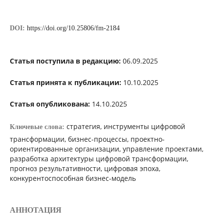
DOI:
https://doi.org/10.25806/fm-2184
Статья поступила в редакцию:
06.09.2025
Статья принята к публикации:
10.10.2025
Статья опубликована:
14.10.2025
стратегия, инструменты цифровой
Ключевые слова:
трансформации, бизнес-процессы, проектно-
ориентированные организации, управление проектами,
разработка архитектуры цифровой трансформации,
прогноз результативности, цифровая эпоха,
конкурентоспособная бизнес-модель
АННОТАЦИЯ