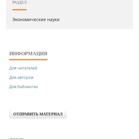
РАЗДЕЛ
Экономические науки
ИНФОРМАЦИЯ
Для читателей
Для авторов
Для библиотек
ОТПРАВИТЬ МАТЕРИАЛ