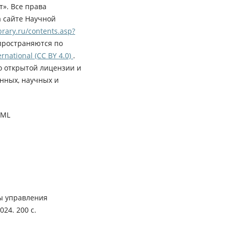
». Все права
а сайте Научной
rary.ru/contents.asp?
пространяются по
rnational (CC BY 4.0)
.
о открытой лицензии и
нных, научных и
XML
ы управления
24. 200 с.