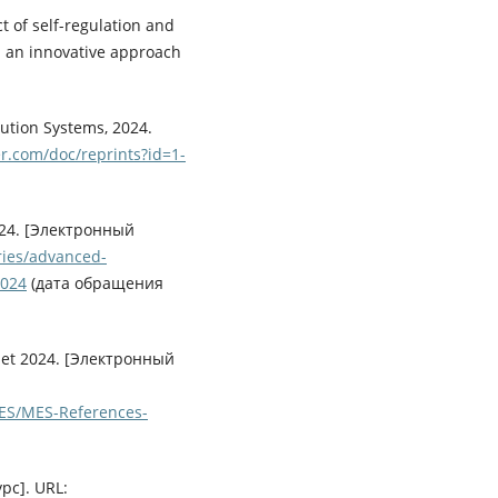
ct of self-regulation and
: an innovative approach
ution Systems, 2024.
r.com/doc/reprints?id=1-
24. [Электронный
ries/advanced-
2024
(дата обращения
let 2024. [Электронный
MES/MES-References-
рс]. URL: