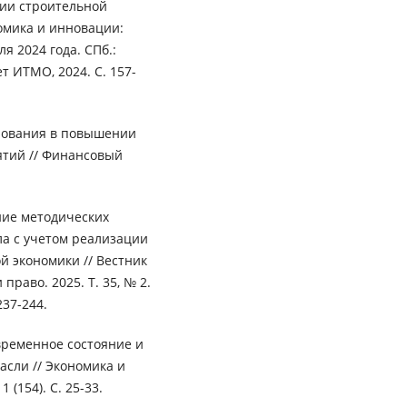
ии строительной
номика и инновации:
я 2024 года. СПб.:
 ИТМО, 2024. С. 157-
рования в повышении
тий // Финансовый
ние методических
а с учетом реализации
 экономики // Вестник
раво. 2025. Т. 35, № 2.
237-244.
овременное состояние и
сли // Экономика и
 (154). С. 25-33.