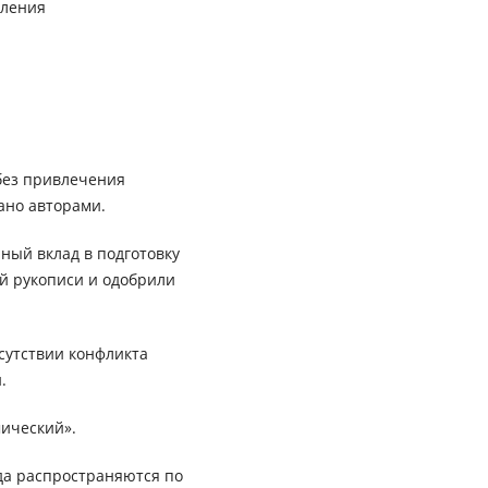
вления
без привлечения
ано авторами.
ный вклад в подготовку
ей рукописи и одобрили
сутствии конфликта
.
ический».
да распространяются по