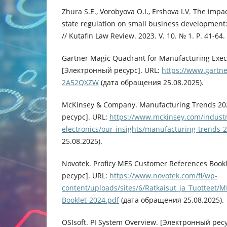
Zhura S.E., Vorobyova O.I., Ershova I.V. The impa
state regulation on small business development
// Kutafin Law Review. 2023. V. 10. № 1. Р. 41-64.
Gartner Magic Quadrant for Manufacturing Exec
[Электронный ресурс]. URL:
https://www.gartne
2A52QXZW
(дата обращения 25.08.2025).
McKinsey & Company. Manufacturing Trends 20
ресурс]. URL:
https://www.mckinsey.com/indust
electronics/our-insights/manufacturing-trends-
25.08.2025).
Novotek. Proficy MES Customer References Book
ресурс]. URL:
https://www.novotek.com/fi/wp-
content/uploads/sites/6/Ratkaisut_ja_Tuotteet/
Booklet-2024.pdf
(дата обращения 25.08.2025).
OSIsoft. PI System Overview. [Электронный ресу