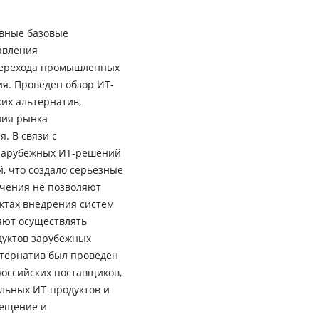
овные базовые
авления
перехода промышленных
я. Проведен обзор ИТ-
их альтернатив,
ния рынка
. В связи с
зарубежных ИТ-решений
, что создало серьезные
чения не позволяют
ктах внедрения систем
ляют осуществлять
дуктов зарубежных
ьтернатив был проведен
оссийских поставщиков,
льных ИТ-продуктов и
мещение и