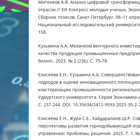
Митенков А.В. Анализ цифровой трансформац
отрасли // XIII Конгресс молодых ученых. Эко
Сборник тезисов, Санкт-Петербург, 08–11 апрел
Национальный исследовательский университет
158.
Кузьмина А.А. Механизм венчурного инвести
качества продукции промышленных предприя
бизнес. 2023. № 2 (236). С. 75-78.
Елисеева Е.Н., Кузьмина А.А. Совершенствова
подходов в оценке инновационного потенциал
кластеризации промышленности региональной
Удмуртского университета. Серия Экономика и п
С. 237-244. DOI: 10.35634/2412-9593-2025-35-2-
Елисеева Е.Н., Жура С.Е., Хайдаралиев Ш.Р. С
перспективы развития горнодобывающей отра
управление: проблемы, решения. 2025. Т. 1, № 1