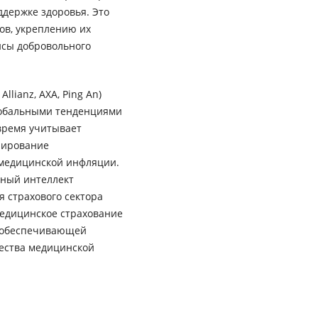
держке здоровья. Это
ов, укреплению их
исы добровольного
lianz, AXA, Ping An)
глобальными тенденциями
 время учитывает
нирование
 медицинской инфляции.
нный интеллект
я страхового сектора
медицинское страхование
, обеспечивающей
ества медицинской