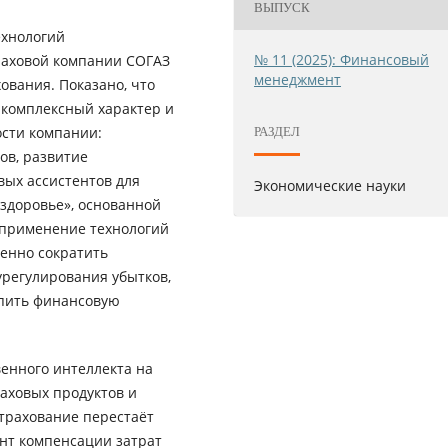
ВЫПУСК
ехнологий
№ 11 (2025): Финансовый
траховой компании СОГАЗ
менеджмент
ования. Показано, что
комплексный характер и
сти компании:
РАЗДЕЛ
ов, развитие
вых ассистентов для
Экономические науки
здоровье», основанной
 применение технологий
венно сократить
урегулирования убытков,
епить финансовую
енного интеллекта на
раховых продуктов и
трахование перестаёт
нт компенсации затрат