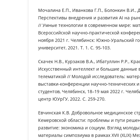
Мочалина Е.П., Иванкова Г.П., Болонкин В.И., 
Перспективы внедрения и развития AI на ры
// Умные технологии в современном мире: ма
Всероссийской научно-практической конферен
ноября 2021 г. Челябинск: Южно-Уральский г
университет, 2021. Т. 1. С. 95-103.
Скачек Н.В., Курзаков В.А., Ибатуллин Р.Р., Кр
Искусственный интеллект и большие данные в
телематикой // Молодой исследователь: мате
выставки-конференции научно-технических и
студентов, Челябинск, 18–19 мая 2022 г. Челя
центр ЮУрГУ, 2022. С. 259-270.
Евчинская К.В. Добровольное медицинское ст
Кемеровской области: проблемы и пути решен
развитие: экономика и социум. Взгляд молоды
материалы симпозиума в рамках XVII (XLIX) 