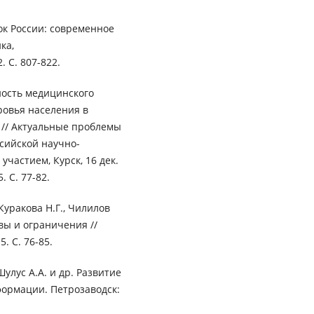
ок России: современное
ка,
. С. 807-822.
ность медицинского
ровья населения в
 // Актуальные проблемы
ссийской научно-
частием, Курск, 16 дек.
. С. 77-82.
 Куракова Н.Г., Чилилов
вы и ограничения //
. С. 76-85.
Шулус А.А. и др. Развитие
формации. Петрозаводск: