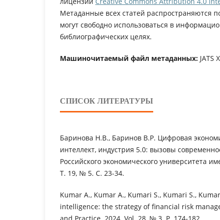
лицензии
Creative Commons Attribution 4.0 Inte
Метаданные всех статей распространяются п
могут свободно использоваться в информацио
библиографических целях.
Машиночитаемый файл метаданных:
JATS 
СПИСОК ЛИТЕРАТУРЫ
Баринова Н.В., Баринов В.Р. Цифровая эконом
интеллект, индустрия 5.0: вызовы современнос
Российского экономического университета име
Т. 19, № 5. С. 23-34.
Kumar A., Kumar A., Kumari S., Kumari S., Kumari 
intelligence: the strategy of financial risk mana
and Practice. 2024. Vol. 28, № 3. P. 174-182.