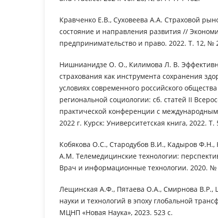
Кравченко Е.В., Суховеева А.А. Страховой рын
состояние и направления развития // Экономи
предпринимательство и право. 2022. Т. 12, № 2
Нишнианидзе О. О., Килимова Л. В. Эффектив
страхования как инструмента сохранения здо
условиях современного российского общества
региональной социологии: сб. статей II Всеро
практической конференции с международным у
2022 г. Курск: Университетская книга, 2022. Т. 5
Кобякова О.С., Стародубов В.И., Кадыров Ф.Н.,
А.М. Телемедицинские технологии: перспекти
Врач и информационные технологии. 2020. № 5
Лещинская А.Ф., Пятаева О.А., Смирнова В.Р., 
науки и технологий в эпоху глобальной транс
МЦНП «Новая Наука», 2023. 523 с.