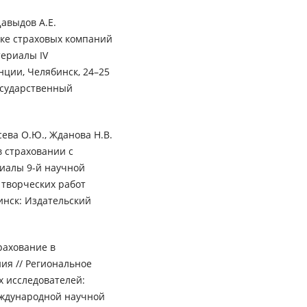
Давыдов А.Е.
нке страховых компаний
териалы IV
ции, Челябинск, 24–25
осударственный
асева О.Ю., Жданова Н.В.
 страховании с
риалы 9-й научной
 творческих работ
бинск: Издательский
рахование в
ия // Региональное
х исследователей:
Международной научной