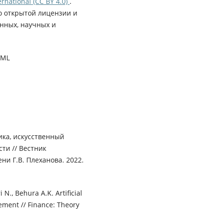
rnational (CC BY 4.0)
.
о открытой лицензии и
нных, научных и
XML
ика, искусственный
ти // Вестник
ни Г.В. Плеханова. 2022.
N., Behura A.K. Artificial
gement // Finance: Theory