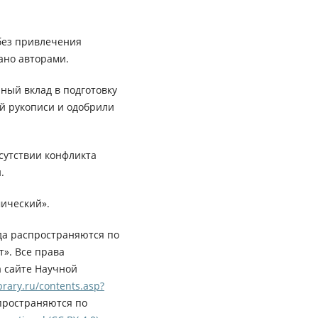
без привлечения
ано авторами.
ный вклад в подготовку
ей рукописи и одобрили
сутствии конфликта
.
ический».
да распространяются по
». Все права
а сайте Научной
rary.ru/contents.asp?
пространяются по