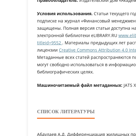
Правообладатель:
Издательский дом «Академ
Условия использования.
Статьи текущего го
подписке на журнал «Финансовый менеджмент
защищены. Полная версия статьи доступна н
электронной библиотеки eLIBRARY.RU
www.elib
titleid=9552
. Материалы предыдущих лет рас
лицензии
Creative Commons Attribution 4.0 Inte
Метаданные всех статей распространяются п
могут свободно использоваться в информацио
библиографических целях.
Машиночитаемый файл метаданных:
JATS 
СПИСОК ЛИТЕРАТУРЫ
Абдулаев А.Д. Дифференциация жилищных пр