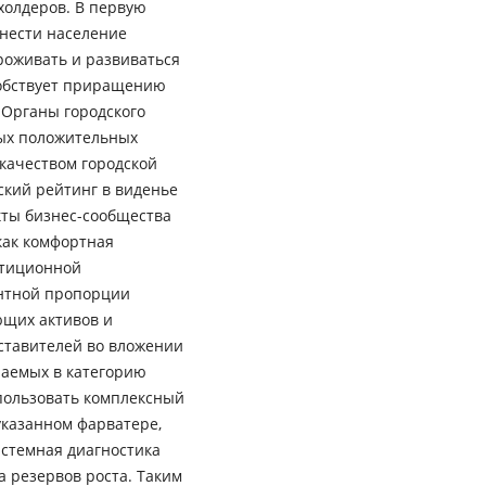
холдеров. В первую
тнести население
роживать и развиваться
собствует приращению
 Органы городского
ых положительных
 качеством городской
кий рейтинг в виденье
кты бизнес-сообщества
как комфортная
стиционной
антной пропорции
ющих активов и
ставителей во вложении
чаемых в категорию
пользовать комплексный
указанном фарватере,
истемная диагностика
а резервов роста. Таким