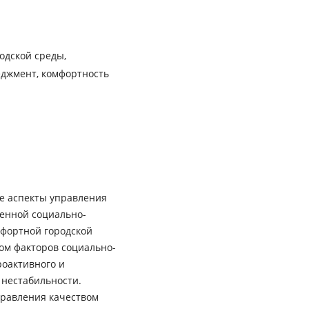
родской среды,
еджмент, комфортность
е аспекты управления
менной социально-
фортной городской
ом факторов социально-
роактивного и
 нестабильности.
правления качеством