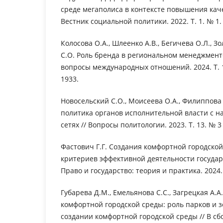
среде мегаполиса в контексте повышения каче
Вестник социальной политики. 2022. Т. 1. № 1. 
Колосова О.А., Шлеенко А.В., Бегичева О.Л., З
С.О. Роль бренда в региональном менеджменте
вопросы международных отношений. 2024. Т. 13
1933.
Новосельский С.О., Моисеева О.А., Филиппов
политика органов исполнительной власти с н
сетях // Вопросы политологии. 2023. Т. 13. № 3 
Фастович Г.Г. Создания комфортной городской
критериев эффективной деятельности государ
Право и государство: теория и практика. 2024. №
Губарева Д.М., Емельянова С.С., Загрецкая А.
комфортной городской среды: роль парков и 
создании комфортной городской среды // В сб