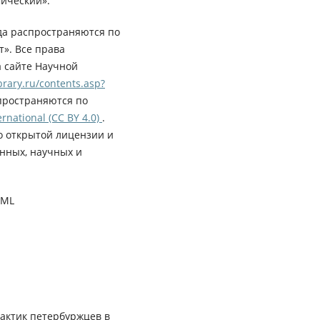
ический».
да распространяются по
». Все права
а сайте Научной
rary.ru/contents.asp?
пространяются по
rnational (CC BY 4.0)
.
о открытой лицензии и
нных, научных и
XML
актик петербуржцев в