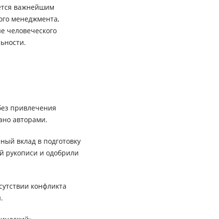
яется важнейшим
ого менеджмента,
е человеческого
ьности.
без привлечения
ано авторами.
ный вклад в подготовку
ей рукописи и одобрили
сутствии конфликта
.