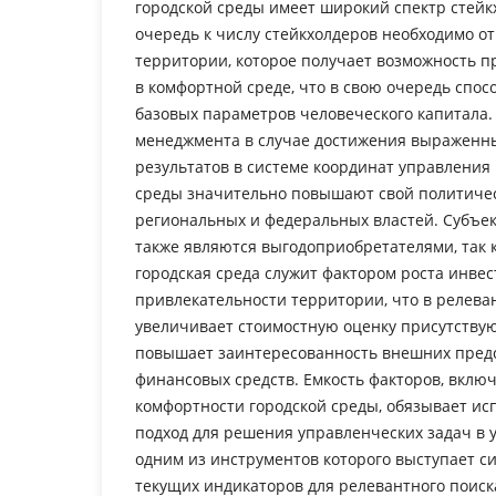
городской среды имеет широкий спектр стейк
очередь к числу стейкхолдеров необходимо о
территории, которое получает возможность п
в комфортной среде, что в свою очередь спо
базовых параметров человеческого капитала.
менеджмента в случае достижения выраженн
результатов в системе координат управления
среды значительно повышают свой политичес
региональных и федеральных властей. Субъе
также являются выгодоприобретателями, так 
городская среда служит фактором роста инве
привлекательности территории, что в релев
увеличивает стоимостную оценку присутству
повышает заинтересованность внешних пред
финансовых средств. Емкость факторов, вклю
комфортности городской среды, обязывает ис
подход для решения управленческих задач в 
одним из инструментов которого выступает с
текущих индикаторов для релевантного поиск