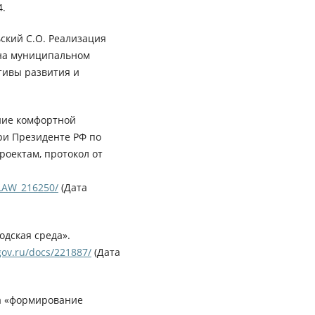
4.
ьский С.О. Реализация
на муниципальном
тивы развития и
ние комфортной
ри Президенте РФ по
оектам, протокол от
_LAW_216250/
(Дата
одская среда».
.gov.ru/docs/221887/
(Дата
а «формирование