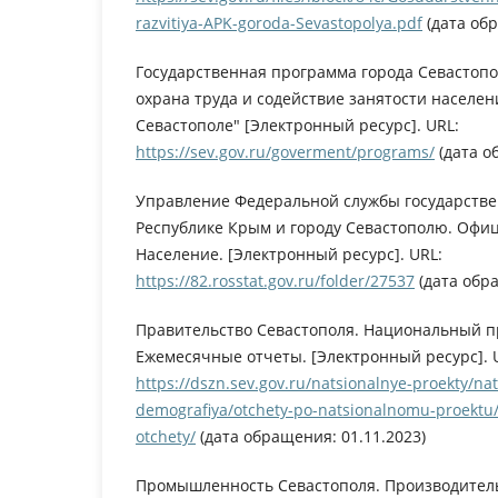
razvitiya-APK-goroda-Sevastopolya.pdf
(дата обр
Государственная программа города Севастопо
охрана труда и содействие занятости населен
Севастополе" [Электронный ресурс]. URL:
https://sev.gov.ru/goverment/programs/
(дата о
Управление Федеральной службы государстве
Республике Крым и городу Севастополю. Офиц
Население. [Электронный ресурс]. URL:
https://82.rosstat.gov.ru/folder/27537
(дата обра
Правительство Севастополя. Национальный п
Ежемесячные отчеты. [Электронный ресурс]. 
https://dszn.sev.gov.ru/natsionalnye-proekty/na
demografiya/otchety-po-natsionalnomu-proekt
otchety/
(дата обращения: 01.11.2023)
Промышленность Севастополя. Производитель