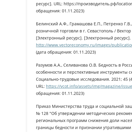
ресурс]. URL: https://производитель.рф/locatio
обращения: 01.11.2023)
Белинский А.Ф., Грамашова Е.П., Петренко Г.В
розничной торговли в г. Севастополь / Вектор
[Электронный ресурс]. [Электронный ресурс].
http://www.vectoreconomy.ru/images/publicati
(дата обращения: 01.11.2023)
Разумов А.А., Селиванова О.В. Бедность в Рос
особенности и перспективные инструменты с
Социально-трудовые исследования. 2021; 45 (4
URL:
https://vcot.info/assets/img/magazine/issu
обращения: 01.11.2023)
Приказ Министерства труда и социальной защи
№ 128 "Об утверждении методических рекоме
региональных программ снижения доли насел
границы бедности и признании утратившими 