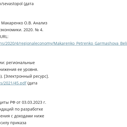
n/sevastopol (дата
., Макаренко О.В. Анализ
 экономики. 2020. № 4.
 URL:
ons/2020/4/regionaleconomy/Makarenko_Petrenko_Garmashova_Beli
сии: региональные
нижения ее уровня.
). [Электронный ресурс].
es/2021/45.pdf
(дата
ты РФ от 03.03.2023 г.
ндаций по разработке
ения с доходами ниже
силу приказа