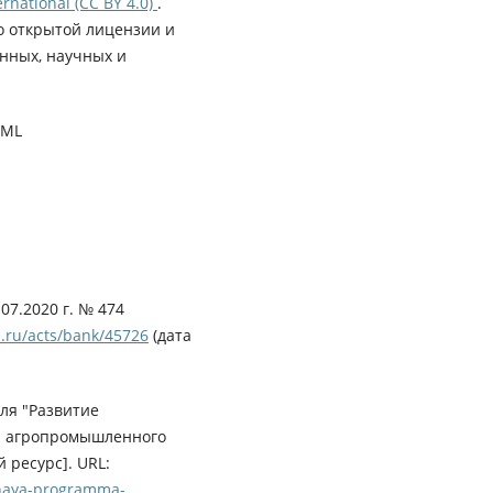
rnational (CC BY 4.0)
.
о открытой лицензии и
нных, научных и
XML
07.2020 г. № 474
.ru/acts/bank/45726
(дата
ля "Развитие
 и агропромышленного
 ресурс]. URL:
ennaya-programma-