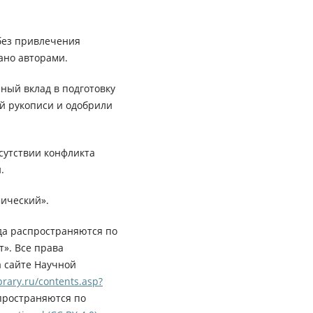
без привлечения
ано авторами.
ный вклад в подготовку
ей рукописи и одобрили
сутствии конфликта
.
ический».
да распространяются по
». Все права
а сайте Научной
rary.ru/contents.asp?
пространяются по