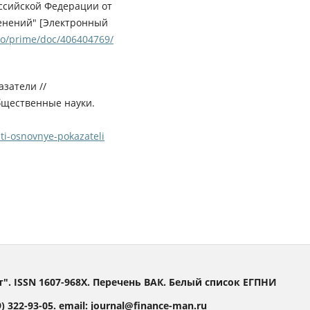
ссийской Федерации от
менений" [Электронный
po/prime/doc/406404769/
затели //
бщественные науки.
sti-osnovnye-pokazateli
 ISSN 1607-968X. Перечень ВАК. Белый список ЕГПНИ
 322-93-05. email: journal@finance-man.ru