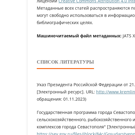
лицензии
Creative Commons Attribution 4.0 Inte
Метаданные всех статей распространяются п
могут свободно использоваться в информацио
библиографических целях.
Машиночитаемый файл метаданных:
JATS 
СПИСОК ЛИТЕРАТУРЫ
Указ Президента Российской Федерации от 21.
[Электронный ресурс]. URL:
http://www.kremlin
обращения: 01.11.2023)
Государственная программа города Севастопо
сельскохозяйственного, рыбохозяйственного
комплексов города Севастополя" [Электронный
https://sev.gov.ru/files/iblock/84c/Gosudarstv