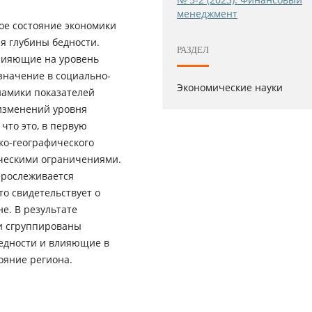
менеджмент
ое состояние экономики
я глубины бедности.
РАЗДЕЛ
влияющие на уровень
значение в социально-
Экономические науки
намики показателей
 изменений уровня
что это, в первую
ко-географического
ческими ограничениями.
прослеживается
о свидетельствует о
е. В результате
и сгруппированы
едности и влияющие в
ояние региона.